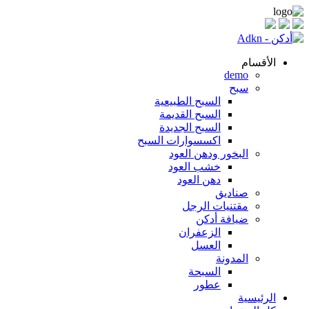
الأقسام
demo
سبح
السبح الطبيعية
السبح القديمة
السبح الجديدة
اكسسوارات السبح
البخور ودهن العود
خشب العود
دهن العود
صناديق
مقتنيات الرجل
ضيافة أدكن
الزعفران
العسل
المدونة
السبحة
عطور
الرئيسية