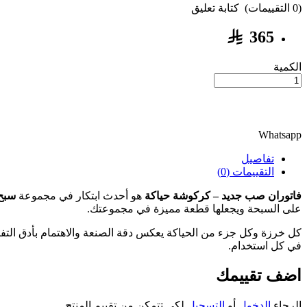
(0 التقييمات)
كتابة تعليق
365
الكمية
Whatsapp
تفاصيل
التقييمات (0)
فاتوران صب جديد – كركوشة حياكة
هو أحدث ابتكار في مجموعة
سبح
على السبحة ويجعلها قطعة مميزة في مجموعتك.
كل خرزة وكل جزء من الحياكة يعكس دقة الصنعة والاهتمام بأدق التفاص
في كل استخدام.
اضف تقييمك
الرجاء
الدخول
أو
التسجيل
لكي تتمكن من تقييم المنتج