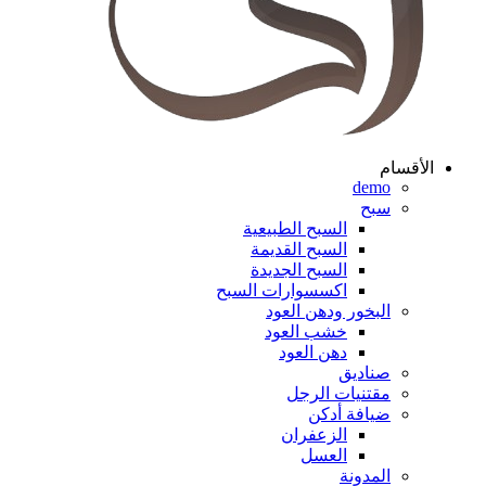
الأقسام
demo
سبح
السبح الطبيعية
السبح القديمة
السبح الجديدة
اكسسوارات السبح
البخور ودهن العود
خشب العود
دهن العود
صناديق
مقتنيات الرجل
ضيافة أدكن
الزعفران
العسل
المدونة