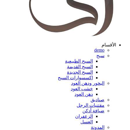
الأقسام
demo
سبح
السبح الطبيعية
السبح القديمة
السبح الجديدة
اكسسوارات السبح
البخور ودهن العود
خشب العود
دهن العود
صناديق
مقتنيات الرجل
ضيافة أدكن
الزعفران
العسل
المدونة