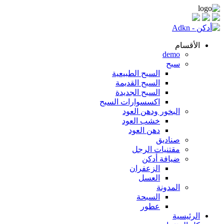
الأقسام
demo
سبح
السبح الطبيعية
السبح القديمة
السبح الجديدة
اكسسوارات السبح
البخور ودهن العود
خشب العود
دهن العود
صناديق
مقتنيات الرجل
ضيافة أدكن
الزعفران
العسل
المدونة
السبحة
عطور
الرئيسية