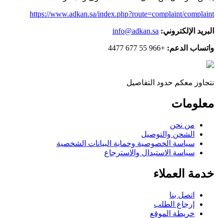
https://www.adkan.sa/index.php?route=complaint/complaint
البريد الإلكتروني:
info@adkan.sa
واتساب الدعم:
+966 55 677 4477
نتجاوز معكم حدود التفاصيل
معلومات
من نحن
الشحن والتوصيل
سياسة الخصوصية وحماية البيانات الشخصية
سياسة الاستبدال والاسترجاع
خدمة العملاء
اتصل بنا
إرجاع الطلب
خريطة الموقع