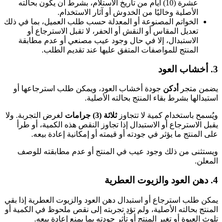
عشرة (10) أيام من تاريخ الاستلام، بشرط أن يكون بحالته
الأصلية وخاليًا من الخدوش أو آثار الاستخدام.
الخواتم المصنوعة أو المعدلة حسب طلب العميل، بما في ذلك
تعديل المقاس أو النقش أو الحفر، لا تقبل الاسترجاع أو
الاستبدال، إلا في حال وجود عيب مصنعي أو عدم مطابقة
المنتج للمواصفات المتفق عليها عند تقديم الطلب.
3. أخشاب العود
يضمن متجر
أدكن
جودة أخشاب العود، ويمكن طلب استرجاعها أو
استبدالها بشرط بقاء المنتج بحالته الأصلية.
ويُسمح باستخدام كمية لا تتجاوز
ثلاثة (3) جرامات
لغرض التجربة. ولا
يقبل الاسترجاع أو الاستبدال إذا تجاوز النقص هذه الكمية، أو طرأ
على المنتج ما يؤثر في جودته أو قيمته أو إمكانية إعادة بيعه.
ويستثنى من ذلك وجود عيب في المنتج أو عدم مطابقته للوصف
المعلن.
4. دهن العود والزيوت العطرية
يمكن طلب استرجاع أو استبدال دهن العود والزيوت العطرية إذا بقي
المنتج بحالته الأصلية، ولم تؤدِ تجربته إلى نقص ملحوظ في الكمية أو
تلوث العبوة أو تغير المنتج أو تأثر جودته بما يمنع إعادة بيعه.