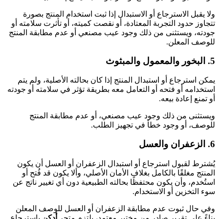
ولا يقبل الاسترجاع أو الاستبدال إذا ثبت استخدام المنتج بصورة
تتجاوز حدود التجربة المعتادة، أو نقصت كميته، أو تأثرت سلامته أو
جودته، ويستثنى من ذلك وجود عيب مصنعي أو عدم مطابقة المنتج
للوصف المعلن.
5. البخور والمعمول والمبثوث
يمكن استرجاع أو استبدال المنتج إذا كان بحالته الأصلية، ولم يتم
استخدامه أو فتحه أو التعامل معه بطريقة تؤثر في سلامته أو جودته
أو تمنع إعادة بيعه.
ويستثنى من ذلك وجود عيب مصنعي، أو عدم مطابقة المنتج
للوصف، أو وجود خطأ في تجهيز الطلب.
6. الزعفران والعسل
يُشترط لقبول استرجاع أو استبدال الزعفران أو العسل أن يكون
المنتج مغلقًا بالكامل بغلاف الأمان الأصلي، وألا يكون قد فُتح أو
استُخدم، وأن يكون محتفظًا بحالته الطبيعية دون أي تغيير ناتج عن
سوء التخزين أو الاستخدام.
وفي حال ثبوت عدم مطابقة الزعفران أو العسل للوصف المعلن
بناءً على تقرير صادر من مختبر معتمد، يلتزم متجر
أدكن
باسترجاع