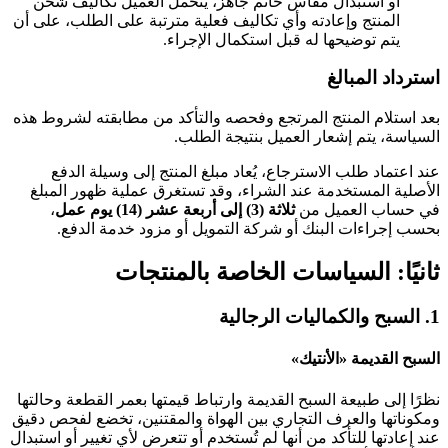
أو استبدال مقاس خاتم جاهز، يتحمل العميل تكاليف شحن
المنتج وإعادته وأي تكاليف فعلية مترتبة على الطلب، على أن
يتم توضيحها له قبل استكمال الإجراء.
استرداد المبالغ
بعد استلام المنتج المرتجع وفحصه والتأكد من مطابقته لشروط هذه
السياسة، يتم إشعار العميل بنتيجة الطلب.
عند اعتماد طلب الاسترجاع، يُعاد مبلغ المنتج إلى وسيلة الدفع
الأصلية المستخدمة عند الشراء، وقد تستغرق عملية ظهور المبلغ
في حساب العميل من
ثلاثة (3) إلى أربعة عشر (14) يوم عمل
،
بحسب إجراءات البنك أو شركة التمويل أو مزود خدمة الدفع.
ثانيًا: السياسات الخاصة بالمنتجات
1. السبح والكماليات الرجالية
السبح القديمة «الأنتيك»
نظرًا إلى طبيعة السبح القديمة وارتباط قيمتها بعمر القطعة وحالتها
ومكوناتها والعرف التجاري بين الهواة والمقتنين، تخضع لفحص دقيق
عند إعادتها للتأكد من أنها لم تُستخدم أو تتعرض لأي تغيير أو استبدال