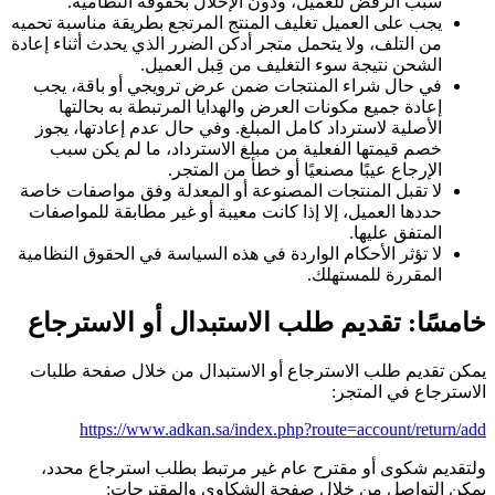
سبب الرفض للعميل، ودون الإخلال بحقوقه النظامية.
يجب على العميل تغليف المنتج المرتجع بطريقة مناسبة تحميه
من التلف، ولا يتحمل متجر أدكن الضرر الذي يحدث أثناء إعادة
الشحن نتيجة سوء التغليف من قِبل العميل.
في حال شراء المنتجات ضمن عرض ترويجي أو باقة، يجب
إعادة جميع مكونات العرض والهدايا المرتبطة به بحالتها
الأصلية لاسترداد كامل المبلغ. وفي حال عدم إعادتها، يجوز
خصم قيمتها الفعلية من مبلغ الاسترداد، ما لم يكن سبب
الإرجاع عيبًا مصنعيًا أو خطأ من المتجر.
لا تقبل المنتجات المصنوعة أو المعدلة وفق مواصفات خاصة
حددها العميل، إلا إذا كانت معيبة أو غير مطابقة للمواصفات
المتفق عليها.
لا تؤثر الأحكام الواردة في هذه السياسة في الحقوق النظامية
المقررة للمستهلك.
خامسًا: تقديم طلب الاستبدال أو الاسترجاع
يمكن تقديم طلب الاسترجاع أو الاستبدال من خلال صفحة طلبات
الاسترجاع في المتجر:
https://www.adkan.sa/index.php?route=account/return/add
ولتقديم شكوى أو مقترح عام غير مرتبط بطلب استرجاع محدد،
يمكن التواصل من خلال صفحة الشكاوى والمقترحات: