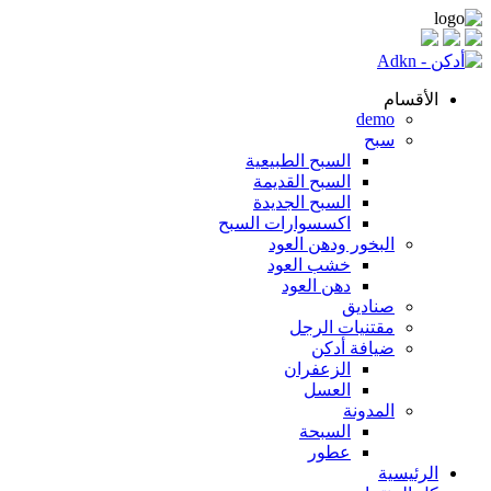
الأقسام
demo
سبح
السبح الطبيعية
السبح القديمة
السبح الجديدة
اكسسوارات السبح
البخور ودهن العود
خشب العود
دهن العود
صناديق
مقتنيات الرجل
ضيافة أدكن
الزعفران
العسل
المدونة
السبحة
عطور
الرئيسية