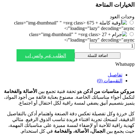
الخيارات المتاحة
وحدات العود
" class="img-thumbnail"
loading="lazy" decoding="async"/>
" class="img-thumbnail"
loading="lazy" decoding="async"/>
الطلب عبر واتس اب
اضافة للسلة
Whatsapp
تفاصيل
التقييمات (0)
مروكي مناسبات من أدكن
هو تحفة فنية تجمع بين
الأصالة والفخامة
لتكمل أجواء مناسباتك الخاصة. مصنوع بعناية فائقة من أجود المواد،
يتميز بتصميم أنيق يضفي لمسة راقية لكل احتفال أو اجتماع.
كل خرزة وكل تفصيلة تعكس دقة الصنعة واهتمام أدكن بالتفاصيل
الدقيقة، لتمنحك تجربة اقتناء فريدة تناسب الذوق الرفيع. مثالي
كهدية راقية للأحبة أو لإضفاء لمسة مميزة على مناسباتك المهمة،
حيث يجمع بين
الجمال، الأصالة، والفخامة
في كل استخدام.