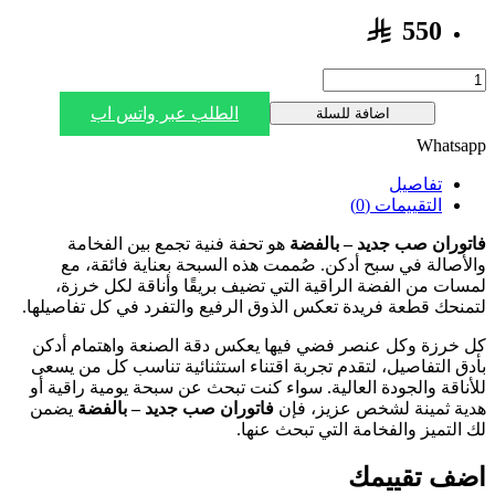
550
الطلب عبر واتس اب
اضافة للسلة
Whatsapp
تفاصيل
التقييمات (0)
فاتوران صب جديد – بالفضة
هو تحفة فنية تجمع بين الفخامة
والأصالة في سبح أدكن. صُممت هذه السبحة بعناية فائقة، مع
لمسات من الفضة الراقية التي تضيف بريقًا وأناقة لكل خرزة،
لتمنحك قطعة فريدة تعكس الذوق الرفيع والتفرد في كل تفاصيلها.
كل خرزة وكل عنصر فضي فيها يعكس دقة الصنعة واهتمام أدكن
بأدق التفاصيل، لتقدم تجربة اقتناء استثنائية تناسب كل من يسعى
للأناقة والجودة العالية. سواء كنت تبحث عن سبحة يومية راقية أو
هدية ثمينة لشخص عزيز، فإن
فاتوران صب جديد – بالفضة
يضمن
لك التميز والفخامة التي تبحث عنها.
اضف تقييمك