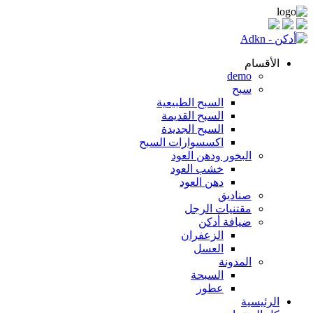
الأقسام
demo
سبح
السبح الطبيعية
السبح القديمة
السبح الجديدة
اكسسوارات السبح
البخور ودهن العود
خشب العود
دهن العود
صناديق
مقتنيات الرجل
ضيافة أدكن
الزعفران
العسل
المدونة
السبحة
عطور
الرئيسية