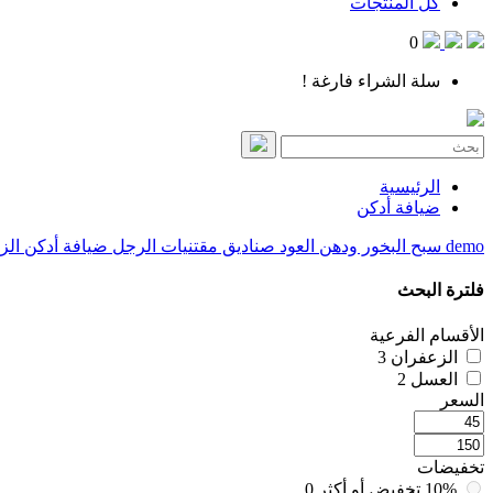
كل المنتجات
0
سلة الشراء فارغة !
الرئيسية
ضيافة أدكن
demo
سبح
البخور ودهن العود
صناديق
مقتنيات الرجل
ضيافة أدكن
الز
فلترة البحث
الأقسام الفرعية
الزعفران
3
العسل
2
السعر
تخفيضات
10% تخفيض أو أكثر
0