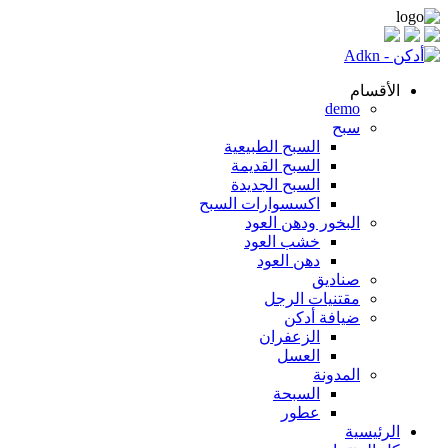
الأقسام
demo
سبح
السبح الطبيعية
السبح القديمة
السبح الجديدة
اكسسوارات السبح
البخور ودهن العود
خشب العود
دهن العود
صناديق
مقتنيات الرجل
ضيافة أدكن
الزعفران
العسل
المدونة
السبحة
عطور
الرئيسية