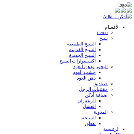
الأقسام
demo
سبح
السبح الطبيعية
السبح القديمة
السبح الجديدة
اكسسوارات السبح
البخور ودهن العود
خشب العود
دهن العود
صناديق
مقتنيات الرجل
ضيافة أدكن
الزعفران
العسل
المدونة
السبحة
عطور
الرئيسية